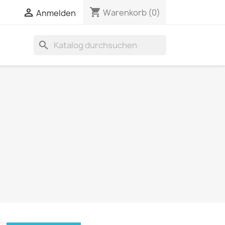
shopping_cart


Warenkorb
(0)
Anmelden
search