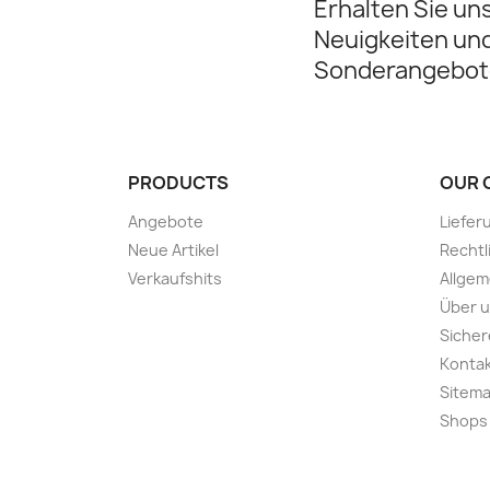
Erhalten Sie un
Neuigkeiten un
Sonderangebot
PRODUCTS
OUR 
Angebote
Liefer
Neue Artikel
Rechtl
Verkaufshits
Allge
Über 
Sicher
Konta
Sitem
Shops