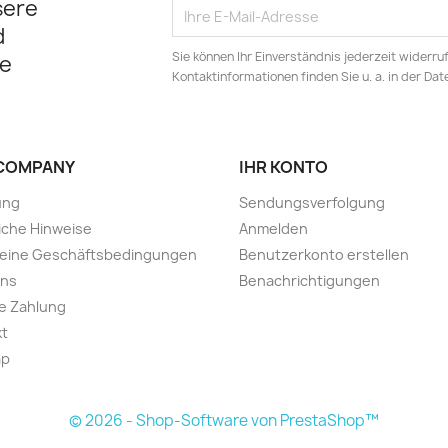
sere
d
Sie können Ihr Einverständnis jederzeit widerru
e
Kontaktinformationen finden Sie u. a. in der Da
COMPANY
IHR KONTO
ung
Sendungsverfolgung
iche Hinweise
Anmelden
meine Geschäftsbedingungen
Benutzerkonto erstellen
uns
Benachrichtigungen
e Zahlung
kt
ap
© 2026 - Shop-Software von PrestaShop™