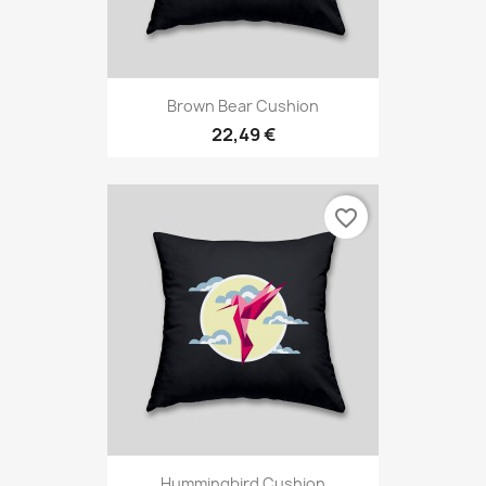
Brown Bear Cushion
22,49 €
favorite_border
Hummingbird Cushion