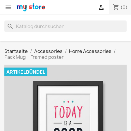
shopping_cart


(0)
search
Startseite
Accessories
Home Accessories
Pack Mug + Framed poster
ARTIKELBÜNDEL