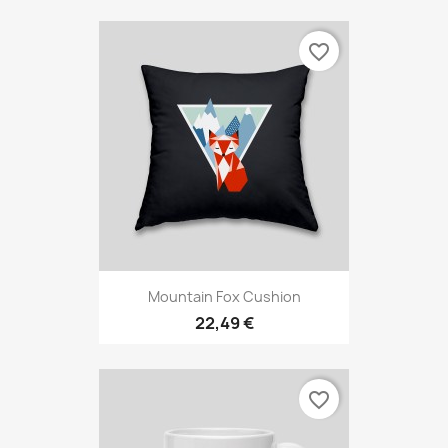
favorite_border
Mountain Fox Cushion
22,49 €
favorite_border