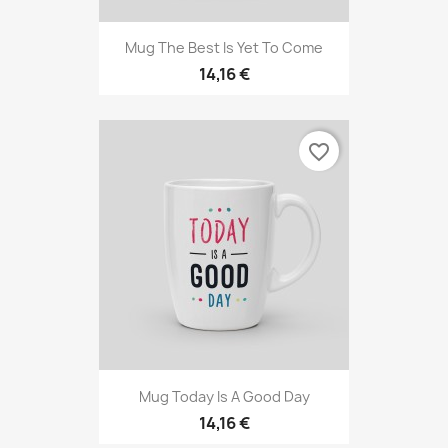
Mug The Best Is Yet To Come
14,16 €
favorite_border
Mug Today Is A Good Day
14,16 €