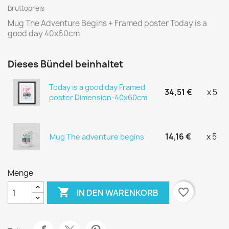
Bruttopreis
Mug The Adventure Begins + Framed poster Today is a
good day 40x60cm
Dieses Bündel beinhaltet
Today is a good day Framed
34,51 €
x 5
poster Dimension-40x60cm
14,16 €
x 5
Mug The adventure begins
Menge

favorite_border
IN DEN WARENKORB